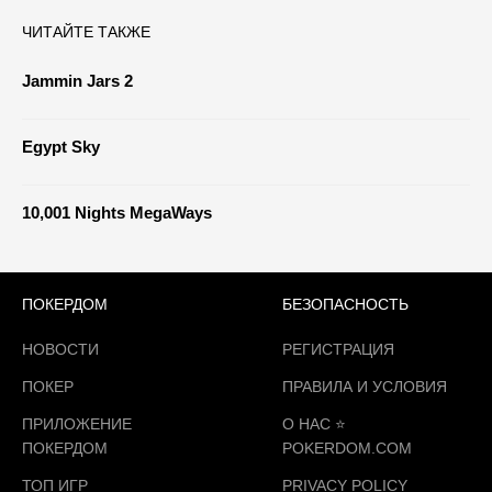
ЧИТАЙТЕ ТАКЖЕ
Jammin Jars 2
Egypt Sky
10,001 Nights MegaWays
ПОКЕРДОМ
БЕЗОПАСНОСТЬ
НОВОСТИ
РЕГИСТРАЦИЯ
ПОКЕР
ПРАВИЛА И УСЛОВИЯ
ПРИЛОЖЕНИЕ
О НАС ⭐️
ПОКЕРДОМ
POKERDOM.COM
ТОП ИГР
PRIVACY POLICY