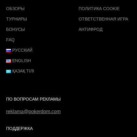
ОБЗОРЫ
ПОЛИТИКА COOKIE
ТУРНИРЫ
ОТВЕТСТВЕННАЯ ИГРА
БОНУСЫ
АНТИФРОД
FAQ
РУССКИЙ
ENGLISH
ҚАЗАҚ ТІЛІ
ПО ВОПРОСАМ РЕКЛАМЫ
reklama@pokerdom.com
ПОДДЕРЖКА