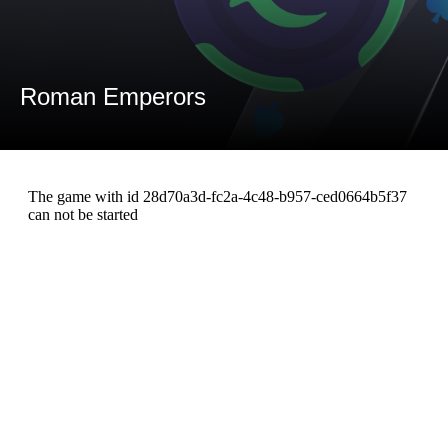
Roman Emperors