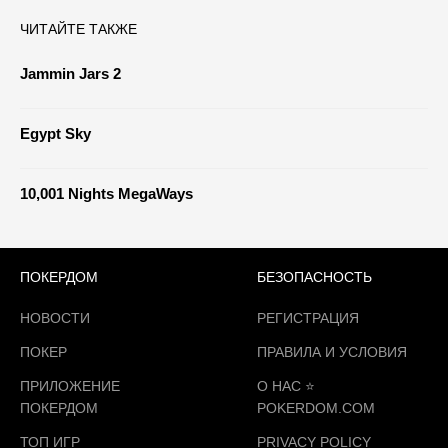
ЧИТАЙТЕ ТАКЖЕ
Jammin Jars 2
Egypt Sky
10,001 Nights MegaWays
ПОКЕРДОМ
БЕЗОПАСНОСТЬ
НОВОСТИ
РЕГИСТРАЦИЯ
ПОКЕР
ПРАВИЛА И УСЛОВИЯ
ПРИЛОЖЕНИЕ
О НАС ⭐️
ПОКЕРДОМ
POKERDOM.COM
ТОП ИГР
PRIVACY POLICY