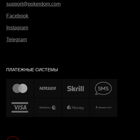
support@pokerdom.com
Facebook
Instagram
Telegram
ПЛАТЕЖНЫЕ СИСТЕМЫ