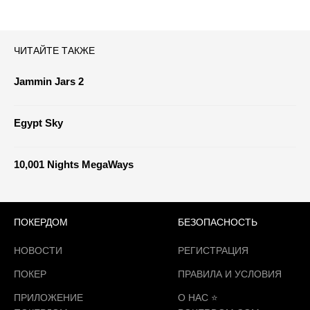
ЧИТАЙТЕ ТАКЖЕ
Jammin Jars 2
Egypt Sky
10,001 Nights MegaWays
ПОКЕРДОМ
БЕЗОПАСНОСТЬ
НОВОСТИ
РЕГИСТРАЦИЯ
ПОКЕР
ПРАВИЛА И УСЛОВИЯ
ПРИЛОЖЕНИЕ
О НАС ⭐️