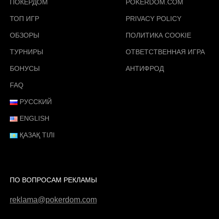
ПОКЕРДОМ
POKERDOM.COM
ТОП ИГР
PRIVACY POLICY
ОБЗОРЫ
ПОЛИТИКА COOKIE
ТУРНИРЫ
ОТВЕТСТВЕННАЯ ИГРА
БОНУСЫ
АНТИФРОД
FAQ
РУССКИЙ
ENGLISH
ҚАЗАҚ ТІЛІ
ПО ВОПРОСАМ РЕКЛАМЫ
reklama@pokerdom.com