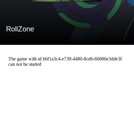
RollZone