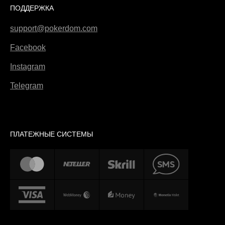
ПОДДЕРЖКА
support@pokerdom.com
Facebook
Instagram
Telegram
ПЛАТЕЖНЫЕ СИСТЕМЫ