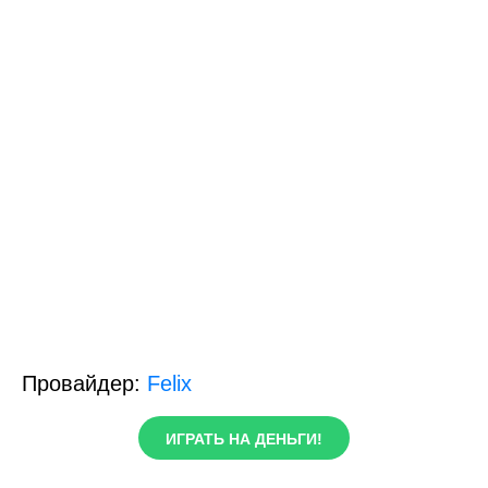
Провайдер:
Felix
ИГРАТЬ НА ДЕНЬГИ!