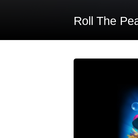
Roll The Pe