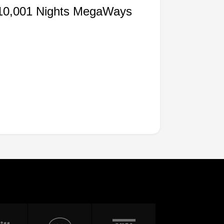
10,001 Nights MegaWays