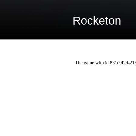
Rocketon