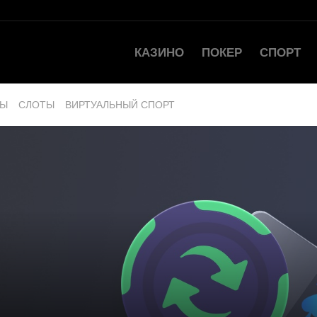
КАЗИНО
ПОКЕР
СПОРТ
РЫ
СЛОТЫ
ВИРТУАЛЬНЫЙ СПОРТ