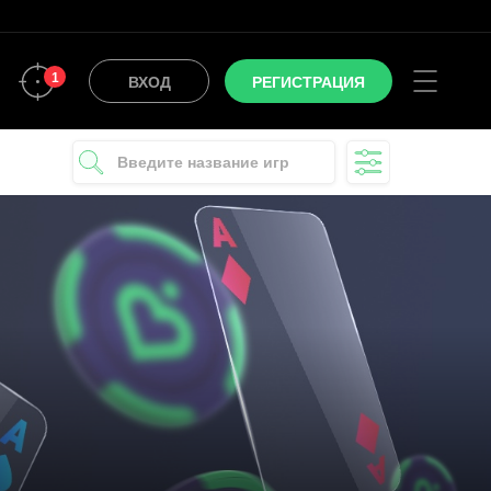
1
ВХОД
РЕГИСТРАЦИЯ