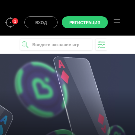
1
ВХОД
РЕГИСТРАЦИЯ