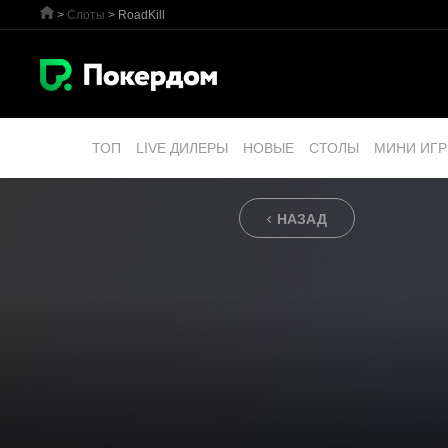
>
Слоты
>
RoadKill
ТОП
LIVE ДИЛЕРЫ
НОВЫЕ
СТОЛЫ
МИНИ ИГ
НАЗАД