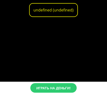
ИГРАТЬ НА ДЕНЬГИ!