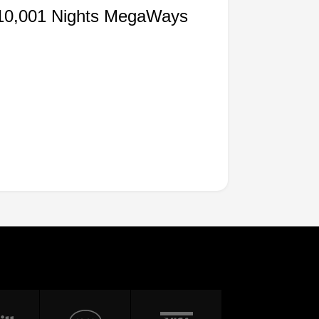
10,001 Nights MegaWays