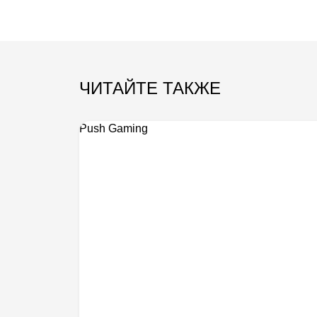
ЧИТАЙТЕ ТАКЖЕ
Push Gaming