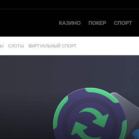
КАЗИНО
ПОКЕР
СПОРТ
РЫ
СЛОТЫ
ВИРТУАЛЬНЫЙ СПОРТ