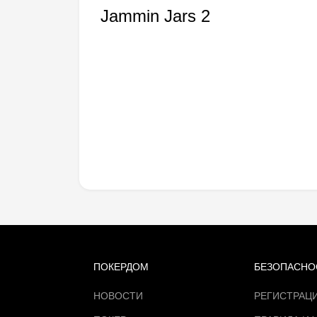
Jammin Jars 2
ПОКЕРДОМ
БЕЗОПАСНО
НОВОСТИ
РЕГИСТРАЦ