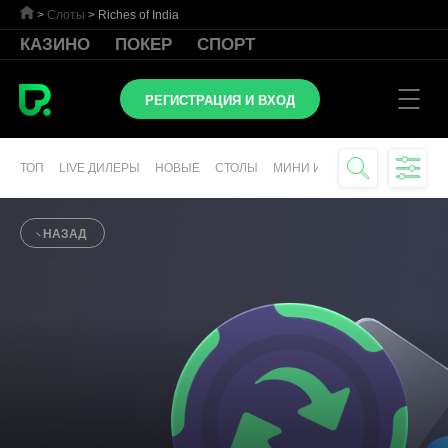
>
Слоты
>
Riches of India
КАЗИНО
ПОКЕР
СПОРТ
РЕГИСТРАЦИЯ И ВХОД
ТОП
LIVE ДИЛЕРЫ
НОВЫЕ
СТОЛЫ
МИНИ ИГРЫ
СЛОТЫ
ВИР
НАЗАД