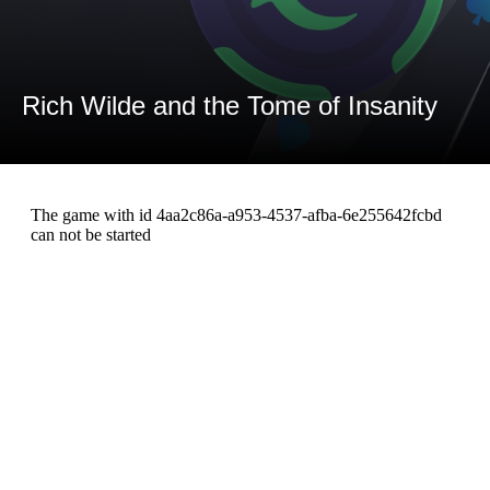
Rich Wilde and the Tome of Insanity