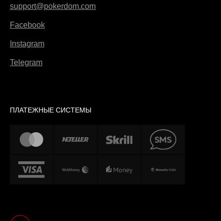
support@pokerdom.com
Facebook
Instagram
Telegram
ПЛАТЕЖНЫЕ СИСТЕМЫ