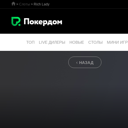
>
Слоты
>
Rich Lady
ТОП
LIVE ДИЛЕРЫ
НОВЫЕ
СТОЛЫ
МИНИ ИГ
НАЗАД