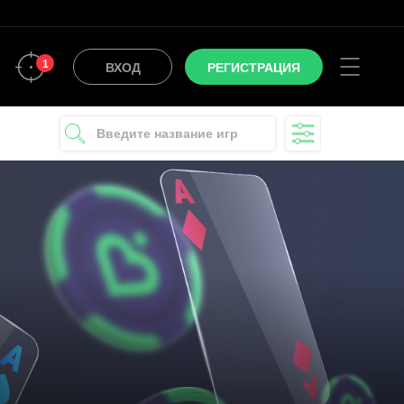
1
ВХОД
РЕГИСТРАЦИЯ