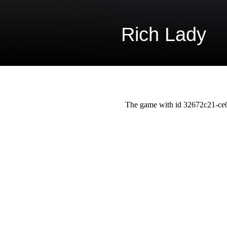
Rich Lady