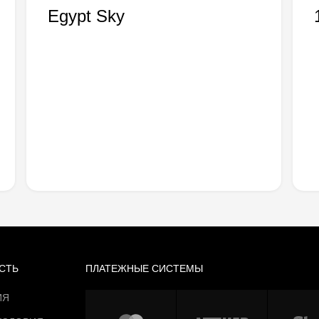
Egypt Sky
СТЬ
ПЛАТЕЖНЫЕ СИСТЕМЫ
ИЯ