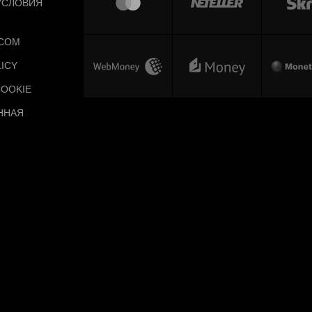
УСЛОВИЯ
COM
LICY
OOKIE
ННАЯ