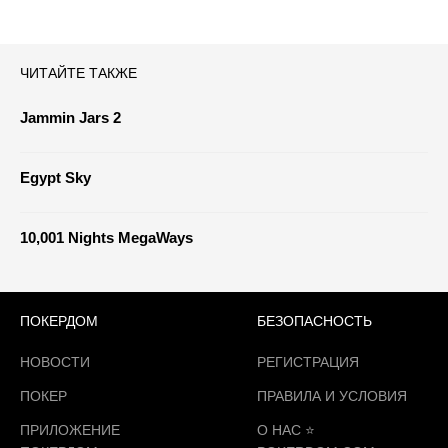
ЧИТАЙТЕ ТАКЖЕ
Jammin Jars 2
Egypt Sky
10,001 Nights MegaWays
ПОКЕРДОМ
БЕЗОПАСНОСТЬ
НОВОСТИ
РЕГИСТРАЦИЯ
ПОКЕР
ПРАВИЛА И УСЛОВИЯ
ПРИЛОЖЕНИЕ
О НАС ⭐️