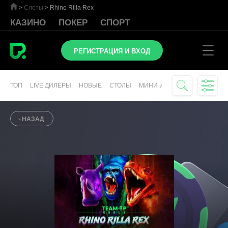
>
Слоты
>
Rhino Rilla Rex
КАЗИНО
ПОКЕР
СПОРТ
РЕГИСТРАЦИЯ И ВХОД
ТОП
LIVE ДИЛЕРЫ
НОВЫЕ
СТОЛЫ
МИНИ ИГРЫ
СЛОТЫ
ВИР
НАЗАД