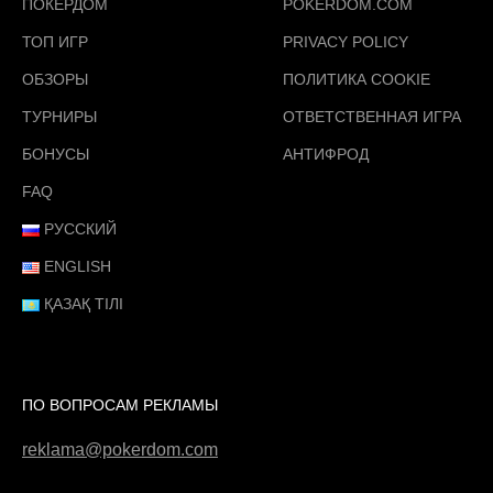
ПОКЕРДОМ
POKERDOM.COM
ТОП ИГР
PRIVACY POLICY
ОБЗОРЫ
ПОЛИТИКА COOKIE
ТУРНИРЫ
ОТВЕТСТВЕННАЯ ИГРА
БОНУСЫ
АНТИФРОД
FAQ
РУССКИЙ
ENGLISH
ҚАЗАҚ ТІЛІ
ПО ВОПРОСАМ РЕКЛАМЫ
reklama@pokerdom.com