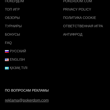
ПОКЕРДОМ
POKERDOM.COM
ТОП ИГР
PRIVACY POLICY
ОБЗОРЫ
ПОЛИТИКА COOKIE
ТУРНИРЫ
ОТВЕТСТВЕННАЯ ИГРА
БОНУСЫ
АНТИФРОД
FAQ
РУССКИЙ
ENGLISH
ҚАЗАҚ ТІЛІ
ПО ВОПРОСАМ РЕКЛАМЫ
reklama@pokerdom.com