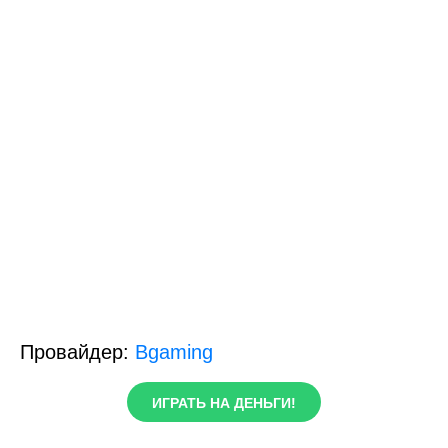
Провайдер:
Bgaming
ИГРАТЬ НА ДЕНЬГИ!