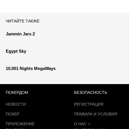
ЧИТАЙТЕ ТАКЖЕ
Jammin Jars 2
Egypt Sky
10,001 Nights MegaWays
ПОКЕРДОМ
БЕЗОПАСНОСТЬ
НОВОСТИ
РЕГИСТРАЦИЯ
ПОКЕР
ПРАВИЛА И УСЛОВИЯ
ПРИЛОЖЕНИЕ
О НАС ⭐️