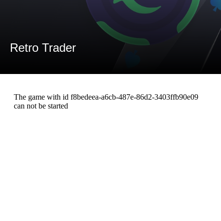
Retro Trader