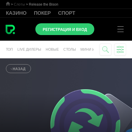
>
Слоты
>
Release the Bison
КАЗИНО
ПОКЕР
СПОРТ
РЕГИСТРАЦИЯ И ВХОД
ТОП
LIVE ДИЛЕРЫ
НОВЫЕ
СТОЛЫ
МИНИ ИГРЫ
СЛОТЫ
ВИР
НАЗАД