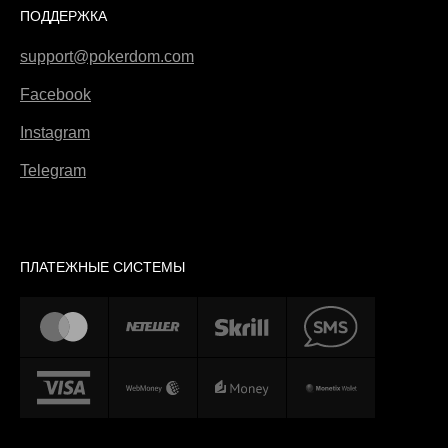
ПОДДЕРЖКА
support@pokerdom.com
Facebook
Instagram
Telegram
ПЛАТЕЖНЫЕ СИСТЕМЫ