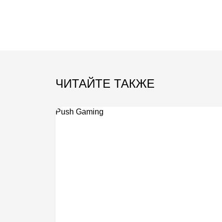
ЧИТАЙТЕ ТАКЖЕ
Push Gaming