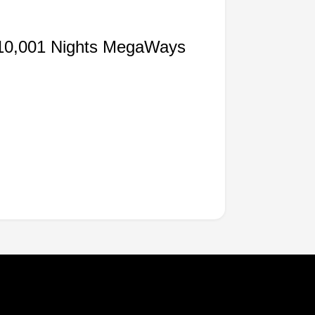
10,001 Nights MegaWays