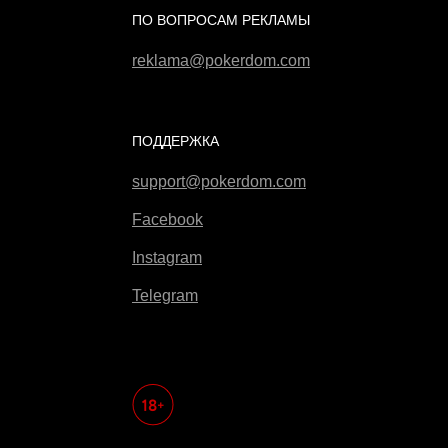
ПО ВОПРОСАМ РЕКЛАМЫ
reklama@pokerdom.com
ПОДДЕРЖКА
support@pokerdom.com
Facebook
Instagram
Telegram