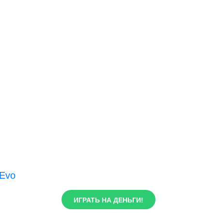
 Evo
ИГРАТЬ НА ДЕНЬГИ!