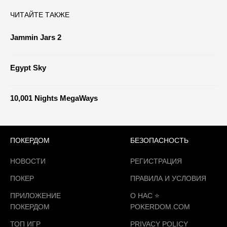
ЧИТАЙТЕ ТАКЖЕ
Jammin Jars 2
Egypt Sky
10,001 Nights MegaWays
ПОКЕРДОМ
БЕЗОПАСНОСТЬ
НОВОСТИ
РЕГИСТРАЦИЯ
ПОКЕР
ПРАВИЛА И УСЛОВИЯ
ПРИЛОЖЕНИЕ
О НАС ⭐️
ПОКЕРДОМ
POKERDOM.COM
ТОП ИГР
PRIVACY POLICY