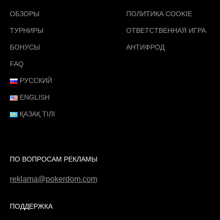
ОБЗОРЫ
ПОЛИТИКА COOKIE
ТУРНИРЫ
ОТВЕТСТВЕННАЯ ИГРА
БОНУСЫ
АНТИФРОД
FAQ
РУССКИЙ
ENGLISH
ҚАЗАҚ ТІЛІ
ПО ВОПРОСАМ РЕКЛАМЫ
reklama@pokerdom.com
ПОДДЕРЖКА