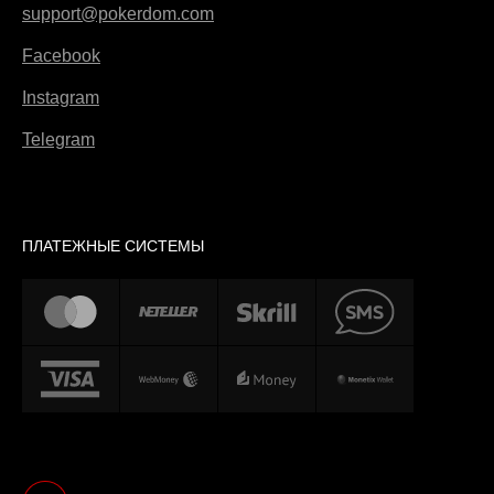
support@pokerdom.com
Facebook
Instagram
Telegram
ПЛАТЕЖНЫЕ СИСТЕМЫ