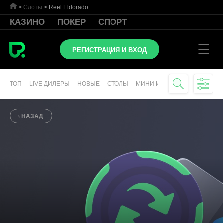
>
Слоты
>
Reel Eldorado
КАЗИНО
ПОКЕР
СПОРТ
РЕГИСТРАЦИЯ И ВХОД
ТОП
LIVE ДИЛЕРЫ
НОВЫЕ
СТОЛЫ
МИНИ ИГРЫ
СЛОТЫ
ВИР
НАЗАД