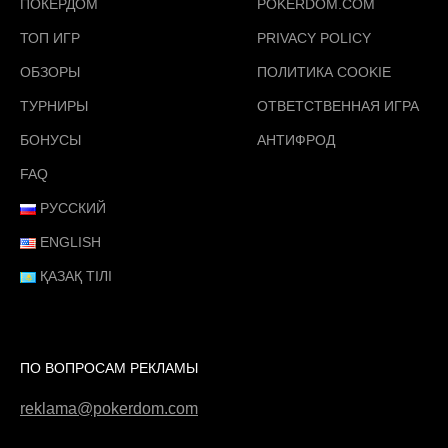
ПОКЕРДОМ
POKERDOM.COM
ТОП ИГР
PRIVACY POLICY
ОБЗОРЫ
ПОЛИТИКА COOKIE
ТУРНИРЫ
ОТВЕТСТВЕННАЯ ИГРА
БОНУСЫ
АНТИФРОД
FAQ
РУССКИЙ
ENGLISH
ҚАЗАҚ ТІЛІ
ПО ВОПРОСАМ РЕКЛАМЫ
reklama@pokerdom.com