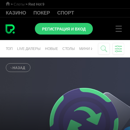
>
Слоты
>
Red Hot 9
КАЗИНО
ПОКЕР
СПОРТ
РЕГИСТРАЦИЯ И ВХОД
ТОП
LIVE ДИЛЕРЫ
НОВЫЕ
СТОЛЫ
МИНИ ИГРЫ
СЛОТЫ
ВИР
НАЗАД