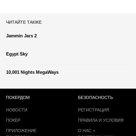
ЧИТАЙТЕ ТАКЖЕ
Jammin Jars 2
Egypt Sky
10,001 Nights MegaWays
ПОКЕРДОМ
БЕЗОПАСНОСТЬ
НОВОСТИ
РЕГИСТРАЦИЯ
ПОКЕР
ПРАВИЛА И УСЛОВИЯ
ПРИЛОЖЕНИЕ
О НАС ⭐️