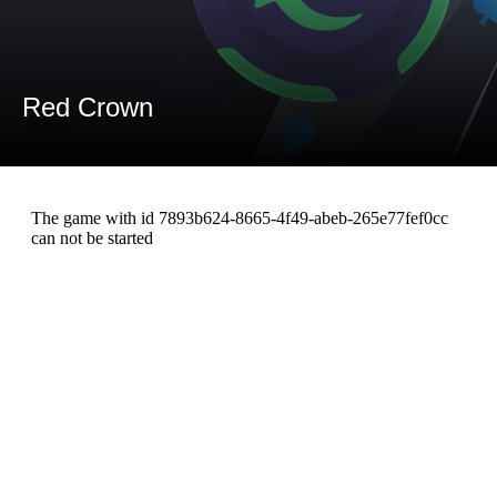
Red Crown