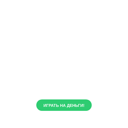
ИГРАТЬ НА ДЕНЬГИ!