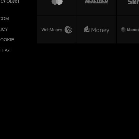
УСЛОВИЯ
COM
LICY
OOKIE
ННАЯ