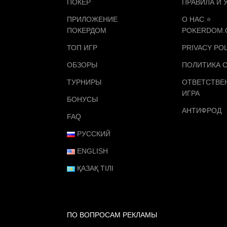
ПОКЕР
ПРАВИЛА И 
ПРИЛОЖЕНИЕ
О НАС ⭐️
ПОКЕРДОМ
POKERDOM.
ТОП ИГР
PRIVACY PO
ОБЗОРЫ
ПОЛИТИКА C
ТУРНИРЫ
ОТВЕТСТВЕ
ИГРА
БОНУСЫ
АНТИФРОД
FAQ
РУССКИЙ
ENGLISH
ҚАЗАҚ ТІЛІ
ПО ВОПРОСАМ РЕКЛАМЫ