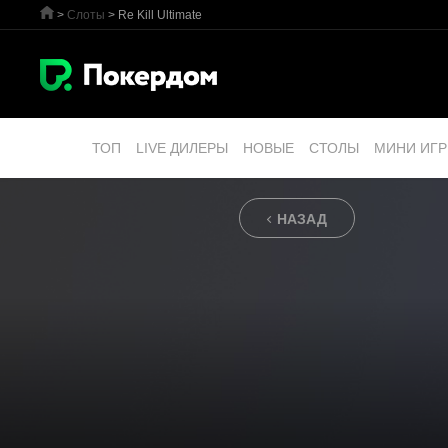
>
Слоты
>
Re Kill Ultimate
ТОП
LIVE ДИЛЕРЫ
НОВЫЕ
СТОЛЫ
МИНИ ИГ
НАЗАД