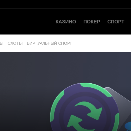
КАЗИНО
ПОКЕР
СПОРТ
РЫ
СЛОТЫ
ВИРТУАЛЬНЫЙ СПОРТ