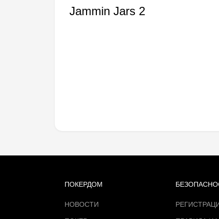
Jammin Jars 2
ПОКЕРДОМ
БЕЗОПАСНО
НОВОСТИ
РЕГИСТРАЦ