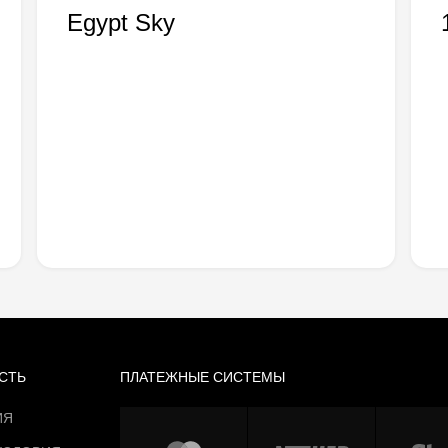
Egypt Sky
СТЬ
ПЛАТЕЖНЫЕ СИСТЕМЫ
ИЯ