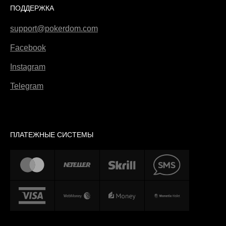
ПОДДЕРЖКА
support@pokerdom.com
Facebook
Instagram
Telegram
ПЛАТЕЖНЫЕ СИСТЕМЫ