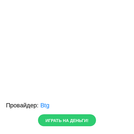
Провайдер:
Btg
ИГРАТЬ НА ДЕНЬГИ!