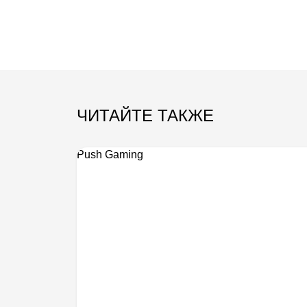
ЧИТАЙТЕ ТАКЖЕ
Push Gaming