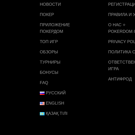
НОВОСТИ
РЕГИСТРАЦ
ПОКЕР
ПРАВИЛА И 
ПРИЛОЖЕНИЕ
О НАС ⭐️
ПОКЕРДОМ
POKERDOM.
ТОП ИГР
PRIVACY PO
ОБЗОРЫ
ПОЛИТИКА C
ТУРНИРЫ
ОТВЕТСТВЕ
ИГРА
БОНУСЫ
АНТИФРОД
FAQ
РУССКИЙ
ENGLISH
ҚАЗАҚ ТІЛІ