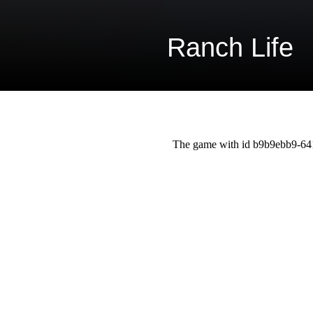
Ranch Life