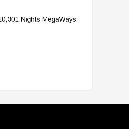
10,001 Nights MegaWays