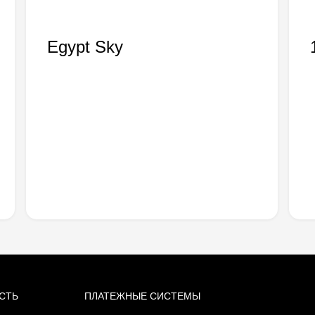
Egypt Sky
СТЬ
ПЛАТЕЖНЫЕ СИСТЕМЫ