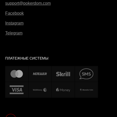
support@pokerdom.com
Facebook
Instagram
Telegram
ПЛАТЕЖНЫЕ СИСТЕМЫ