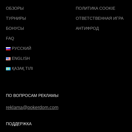
ОБЗОРЫ
ПОЛИТИКА COOKIE
ТУРНИРЫ
ОТВЕТСТВЕННАЯ ИГРА
БОНУСЫ
АНТИФРОД
FAQ
РУССКИЙ
ENGLISH
ҚАЗАҚ ТІЛІ
ПО ВОПРОСАМ РЕКЛАМЫ
reklama@pokerdom.com
ПОДДЕРЖКА