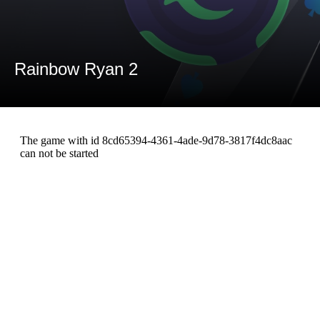
Rainbow Ryan 2