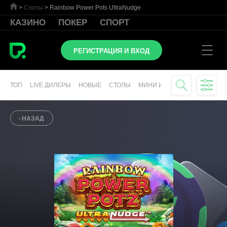
>
Слоты
>
Rainbow Power Pots UltraNudge
КАЗИНО
ПОКЕР
СПОРТ
РЕГИСТРАЦИЯ И ВХОД
ТОП
LIVE ДИЛЕРЫ
НОВЫЕ
СТОЛЫ
МИНИ ИГРЫ
СЛОТЫ
ВИР
НАЗАД