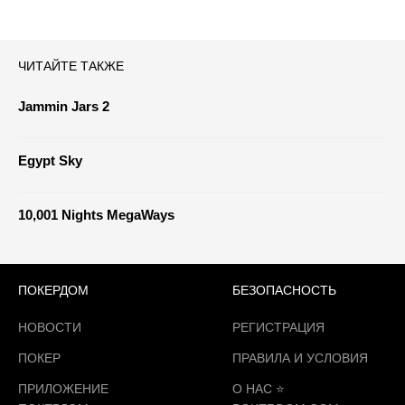
ЧИТАЙТЕ ТАКЖЕ
Jammin Jars 2
Egypt Sky
10,001 Nights MegaWays
ПОКЕРДОМ
БЕЗОПАСНОСТЬ
НОВОСТИ
РЕГИСТРАЦИЯ
ПОКЕР
ПРАВИЛА И УСЛОВИЯ
ПРИЛОЖЕНИЕ
О НАС ⭐️