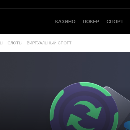
КАЗИНО
ПОКЕР
СПОРТ
РЫ
СЛОТЫ
ВИРТУАЛЬНЫЙ СПОРТ