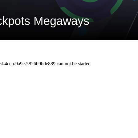
ckpots Megaways