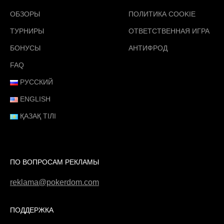
ОБЗОРЫ
ПОЛИТИКА COOKIE
ТУРНИРЫ
ОТВЕТСТВЕННАЯ ИГРА
БОНУСЫ
АНТИФРОД
FAQ
РУССКИЙ
ENGLISH
ҚАЗАҚ ТІЛІ
ПО ВОПРОСАМ РЕКЛАМЫ
reklama@pokerdom.com
ПОДДЕРЖКА