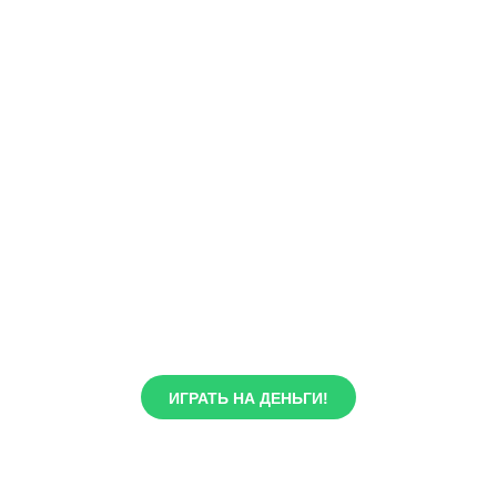
ИГРАТЬ НА ДЕНЬГИ!