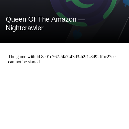
Queen Of The Amazon —
Nightcrawler