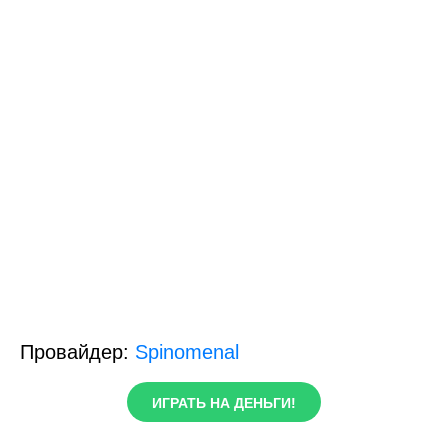
Провайдер:
Spinomenal
ИГРАТЬ НА ДЕНЬГИ!