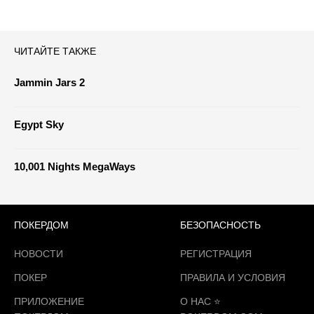
ЧИТАЙТЕ ТАКЖЕ
Jammin Jars 2
Egypt Sky
10,001 Nights MegaWays
ПОКЕРДОМ
БЕЗОПАСНОСТЬ
НОВОСТИ
РЕГИСТРАЦИЯ
ПОКЕР
ПРАВИЛА И УСЛОВИЯ
ПРИЛОЖЕНИЕ
О НАС ⭐️