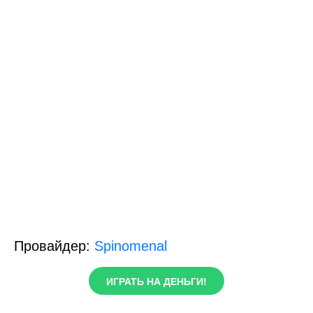
Провайдер:
Spinomenal
ИГРАТЬ НА ДЕНЬГИ!