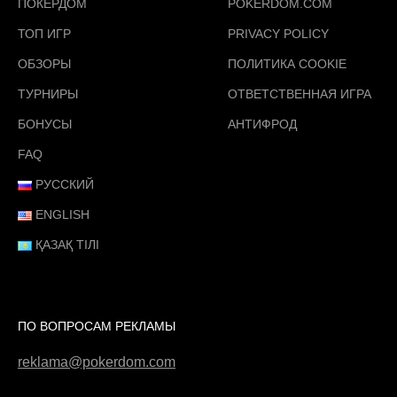
ПОКЕРДОМ
POKERDOM.COM
ТОП ИГР
PRIVACY POLICY
ОБЗОРЫ
ПОЛИТИКА COOKIE
ТУРНИРЫ
ОТВЕТСТВЕННАЯ ИГРА
БОНУСЫ
АНТИФРОД
FAQ
РУССКИЙ
ENGLISH
ҚАЗАҚ ТІЛІ
ПО ВОПРОСАМ РЕКЛАМЫ
reklama@pokerdom.com