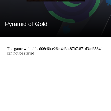
Pyramid of Gold