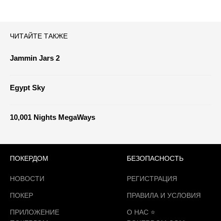
ЧИТАЙТЕ ТАКЖЕ
Jammin Jars 2
Egypt Sky
10,001 Nights MegaWays
ПОКЕРДОМ
БЕЗОПАСНОСТЬ
НОВОСТИ
РЕГИСТРАЦИЯ
ПОКЕР
ПРАВИЛА И УСЛОВИЯ
ПРИЛОЖЕНИЕ
О НАС ⭐️