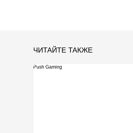
ЧИТАЙТЕ ТАКЖЕ
Push Gaming