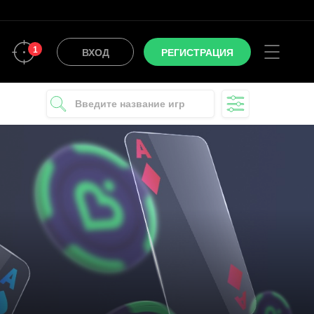
1
ВХОД
РЕГИСТРАЦИЯ