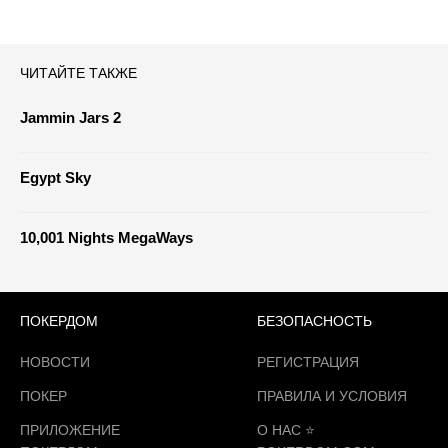
ЧИТАЙТЕ ТАКЖЕ
Jammin Jars 2
Egypt Sky
10,001 Nights MegaWays
ПОКЕРДОМ
БЕЗОПАСНОСТЬ
НОВОСТИ
РЕГИСТРАЦИЯ
ПОКЕР
ПРАВИЛА И УСЛОВИЯ
ПРИЛОЖЕНИЕ
О НАС ⭐️