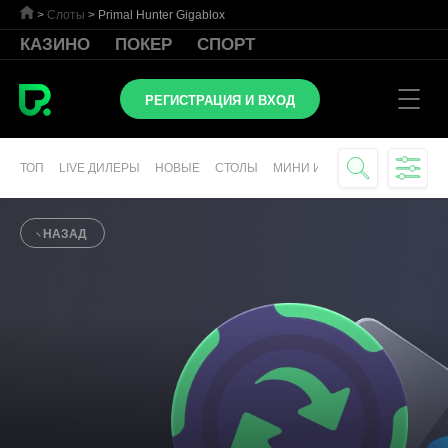
>
Слоты
>
Primal Hunter Gigablox
КАЗИНО
ПОКЕР
СПОРТ
РЕГИСТРАЦИЯ И ВХОД
ТОП
LIVE ДИЛЕРЫ
НОВЫЕ
СТОЛЫ
МИНИ ИГРЫ
СЛОТЫ
ВИР
НАЗАД