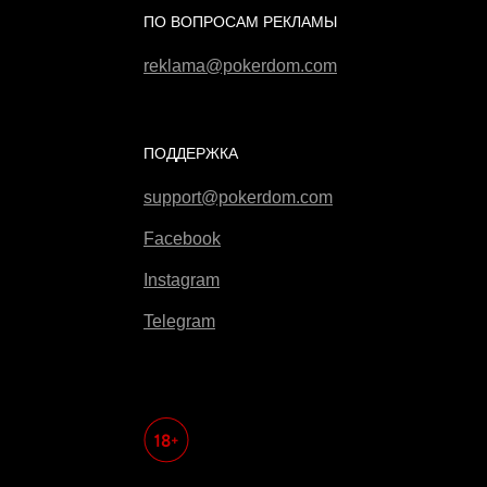
ПО ВОПРОСАМ РЕКЛАМЫ
reklama@pokerdom.com
ПОДДЕРЖКА
support@pokerdom.com
Facebook
Instagram
Telegram