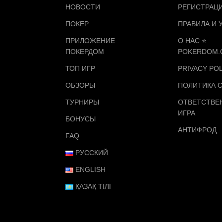
НОВОСТИ
РЕГИСТРАЦ
ПОКЕР
ПРАВИЛА И 
ПРИЛОЖЕНИЕ
О НАС ⭐️
ПОКЕРДОМ
POKERDOM.
ТОП ИГР
PRIVACY PO
ОБЗОРЫ
ПОЛИТИКА C
ТУРНИРЫ
ОТВЕТСТВЕ
ИГРА
БОНУСЫ
АНТИФРОД
FAQ
РУССКИЙ
ENGLISH
ҚАЗАҚ ТІЛІ