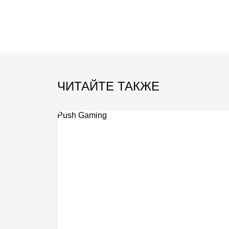
ЧИТАЙТЕ ТАКЖЕ
Push Gaming