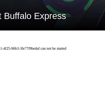
 Buffalo Express