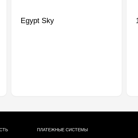
Egypt Sky
СТЬ
ПЛАТЕЖНЫЕ СИСТЕМЫ