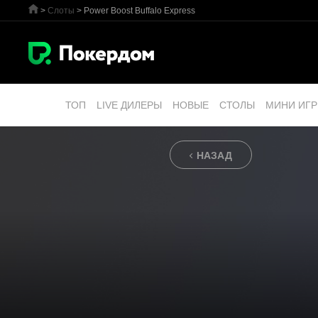
>
Слоты
>
Power Boost Buffalo Express
ТОП
LIVE ДИЛЕРЫ
НОВЫЕ
СТОЛЫ
МИНИ ИГ
НАЗАД