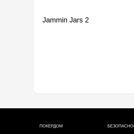
Jammin Jars 2
ПОКЕРДОМ
БЕЗОПАСНО