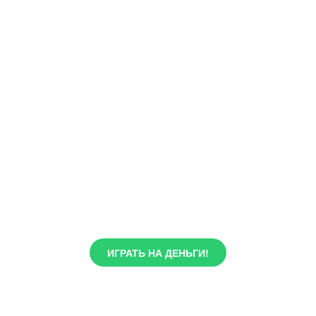
ИГРАТЬ НА ДЕНЬГИ!