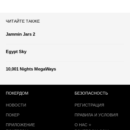
ЧИТАЙТЕ ТАКЖЕ
Jammin Jars 2
Egypt Sky
10,001 Nights MegaWays
ПОКЕРДОМ
БЕЗОПАСНОСТЬ
НОВОСТИ
РЕГИСТРАЦИЯ
ПОКЕР
ПРАВИЛА И УСЛОВИЯ
ПРИЛОЖЕНИЕ
О НАС ⭐️