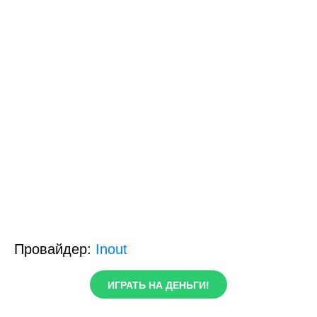
Провайдер:
Inout
ИГРАТЬ НА ДЕНЬГИ!