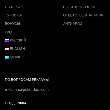
ОБЗОРЫ
ПОЛИТИКА COOKIE
ТУРНИРЫ
ОТВЕТСТВЕННАЯ ИГРА
БОНУСЫ
АНТИФРОД
FAQ
РУССКИЙ
ENGLISH
ҚАЗАҚ ТІЛІ
ПО ВОПРОСАМ РЕКЛАМЫ
reklama@pokerdom.com
ПОДДЕРЖКА