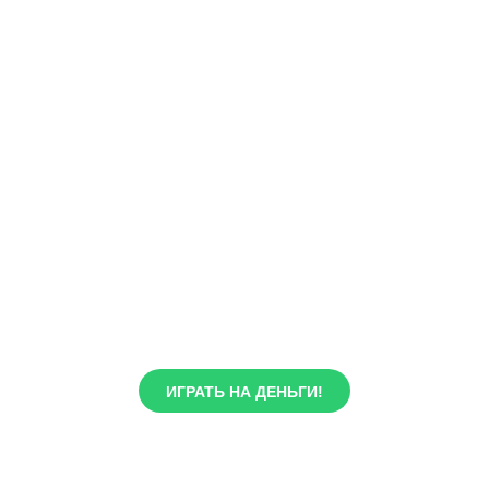
ИГРАТЬ НА ДЕНЬГИ!