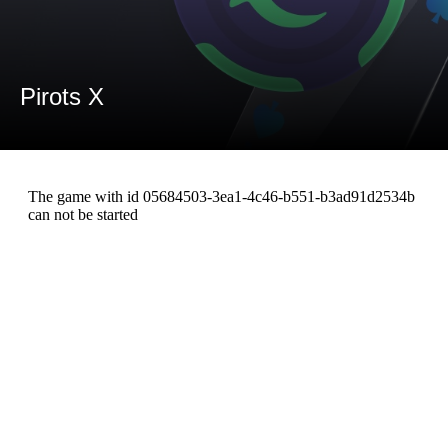
Pirots X