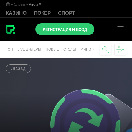
>
Слоты
>
Pirots X
КАЗИНО
ПОКЕР
СПОРТ
РЕГИСТРАЦИЯ И ВХОД
ТОП
LIVE ДИЛЕРЫ
НОВЫЕ
СТОЛЫ
МИНИ ИГРЫ
СЛОТЫ
ВИР
НАЗАД