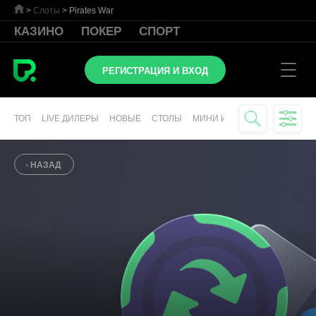
>
Слоты
>
Pirates War
КАЗИНО
ПОКЕР
СПОРТ
РЕГИСТРАЦИЯ И ВХОД
ТОП
LIVE ДИЛЕРЫ
НОВЫЕ
СТОЛЫ
МИНИ ИГРЫ
СЛОТЫ
ВИР
НАЗАД