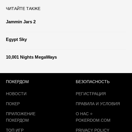
ЧИТАЙТЕ ТАКЖЕ
Jammin Jars 2
Egypt Sky
10,001 Nights MegaWays
ПОКЕРДОМ
БЕЗОПАСНОСТЬ
НОВОСТИ
РЕГИСТРАЦИЯ
ПОКЕР
ПРАВИЛА И УСЛОВИЯ
ПРИЛОЖЕНИЕ
О НАС ⭐️
ПОКЕРДОМ
POKERDOM.COM
ТОП ИГР
PRIVACY POLICY