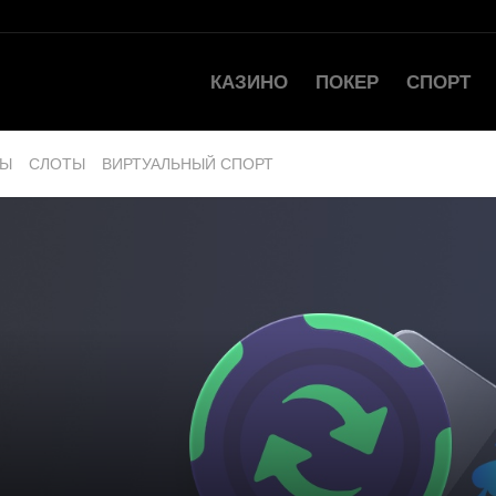
КАЗИНО
ПОКЕР
СПОРТ
РЫ
СЛОТЫ
ВИРТУАЛЬНЫЙ СПОРТ