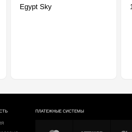
Egypt Sky
СТЬ
ПЛАТЕЖНЫЕ СИСТЕМЫ
ИЯ