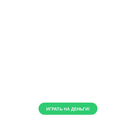
ИГРАТЬ НА ДЕНЬГИ!