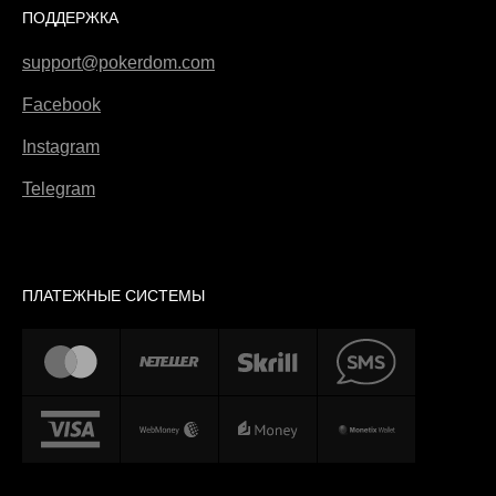
ПОДДЕРЖКА
support@pokerdom.com
Facebook
Instagram
Telegram
ПЛАТЕЖНЫЕ СИСТЕМЫ