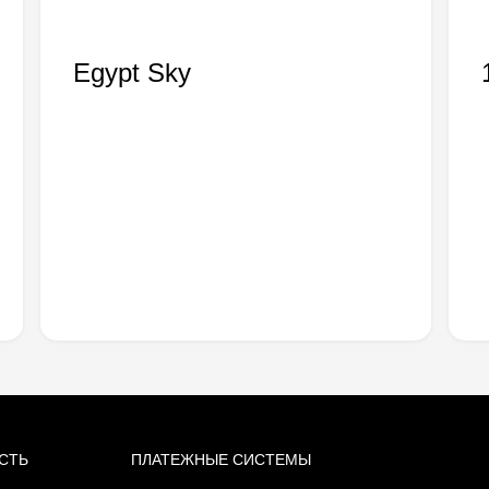
Egypt Sky
СТЬ
ПЛАТЕЖНЫЕ СИСТЕМЫ