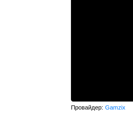
Провайдер:
Gamzix