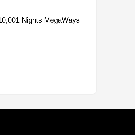
10,001 Nights MegaWays