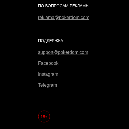
ПО ВОПРОСАМ РЕКЛАМЫ
reklama@pokerdom.com
ПОДДЕРЖКА
support@pokerdom.com
Facebook
Instagram
Telegram