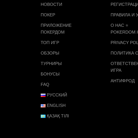
НОВОСТИ
РЕГИСТРАЦ
ПОКЕР
ПРАВИЛА И 
ПРИЛОЖЕНИЕ
О НАС ⭐️
ПОКЕРДОМ
POKERDOM.
ТОП ИГР
PRIVACY PO
ОБЗОРЫ
ПОЛИТИКА C
ТУРНИРЫ
ОТВЕТСТВЕ
ИГРА
БОНУСЫ
АНТИФРОД
FAQ
РУССКИЙ
ENGLISH
ҚАЗАҚ ТІЛІ