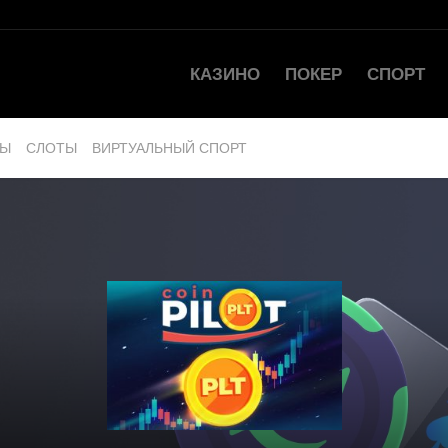
КАЗИНО
ПОКЕР
СПОРТ
РЫ
СЛОТЫ
ВИРТУАЛЬНЫЙ СПОРТ