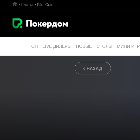
>
Слоты
>
Pilot Coin
ТОП
LIVE ДИЛЕРЫ
НОВЫЕ
СТОЛЫ
МИНИ ИГ
НАЗАД