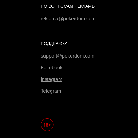
ПО ВОПРОСАМ РЕКЛАМЫ
reklama@pokerdom.com
ПОДДЕРЖКА
support@pokerdom.com
Facebook
Instagram
Telegram