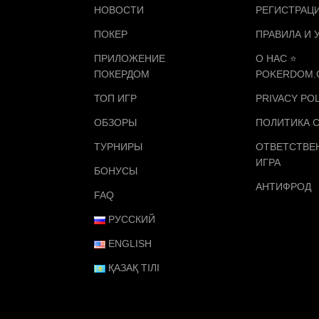
НОВОСТИ
РЕГИСТРАЦ
ПОКЕР
ПРАВИЛА И 
ПРИЛОЖЕНИЕ
О НАС ⭐️
ПОКЕРДОМ
POKERDOM.
ТОП ИГР
PRIVACY PO
ОБЗОРЫ
ПОЛИТИКА C
ТУРНИРЫ
ОТВЕТСТВЕ
ИГРА
БОНУСЫ
АНТИФРОД
FAQ
РУССКИЙ
ENGLISH
ҚАЗАҚ ТІЛІ