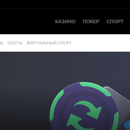
КАЗИНО
ПОКЕР
СПОРТ
РЫ
СЛОТЫ
ВИРТУАЛЬНЫЙ СПОРТ