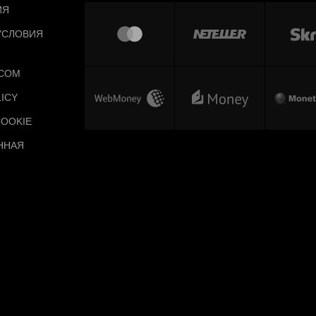
ИЯ
УСЛОВИЯ
COM
LICY
OOKIE
ННАЯ