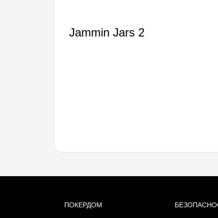
Jammin Jars 2
ПОКЕРДОМ
БЕЗОПАСНО