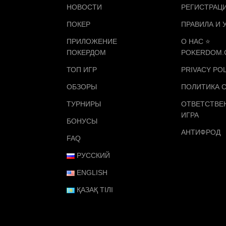
НОВОСТИ
РЕГИСТРАЦ
ПОКЕР
ПРАВИЛА И 
ПРИЛОЖЕНИЕ
О НАС ⭐️
ПОКЕРДОМ
POKERDOM.
ТОП ИГР
PRIVACY PO
ОБЗОРЫ
ПОЛИТИКА C
ТУРНИРЫ
ОТВЕТСТВЕ
ИГРА
БОНУСЫ
АНТИФРОД
FAQ
РУССКИЙ
ENGLISH
ҚАЗАҚ ТІЛІ