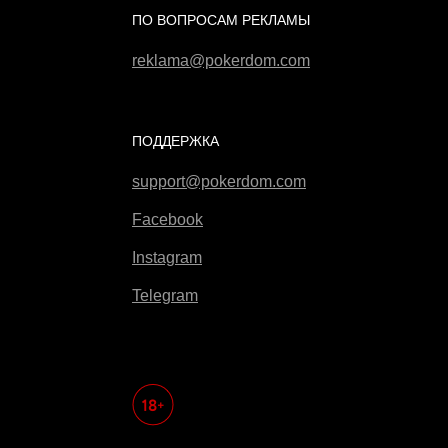
ПО ВОПРОСАМ РЕКЛАМЫ
reklama@pokerdom.com
ПОДДЕРЖКА
support@pokerdom.com
Facebook
Instagram
Telegram