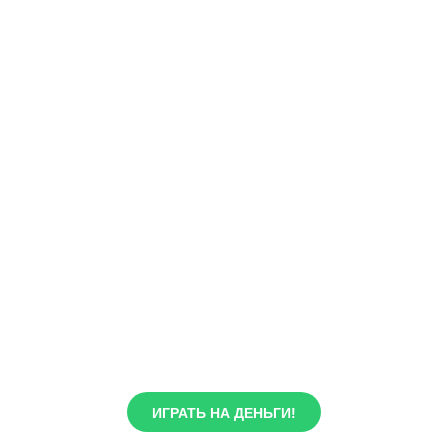
ИГРАТЬ НА ДЕНЬГИ!