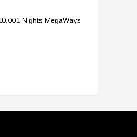
10,001 Nights MegaWays