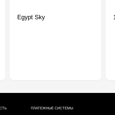
Egypt Sky
СТЬ
ПЛАТЕЖНЫЕ СИСТЕМЫ