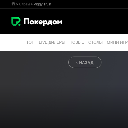
>
Слоты
>
Piggy Trust
ТОП
LIVE ДИЛЕРЫ
НОВЫЕ
СТОЛЫ
МИНИ ИГ
НАЗАД