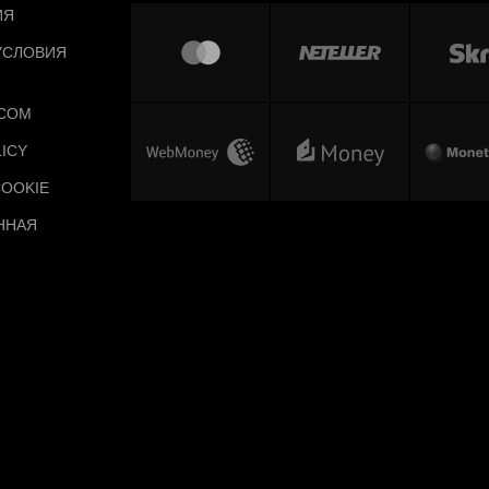
ИЯ
УСЛОВИЯ
COM
LICY
OOKIE
ННАЯ