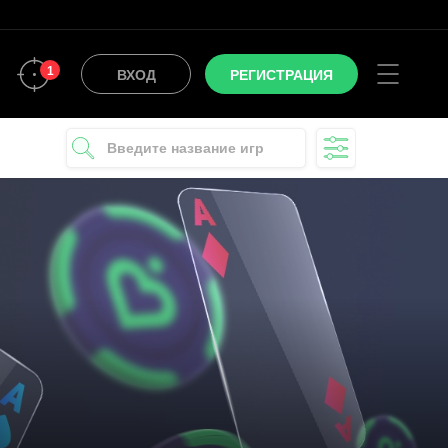
1
ВХОД
РЕГИСТРАЦИЯ