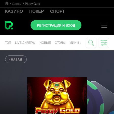
>
Слоты
>
Piggy Gold
КАЗИНО
ПОКЕР
СПОРТ
РЕГИСТРАЦИЯ И ВХОД
ТОП
LIVE ДИЛЕРЫ
НОВЫЕ
СТОЛЫ
МИНИ ИГРЫ
СЛОТЫ
ВИР
НАЗАД