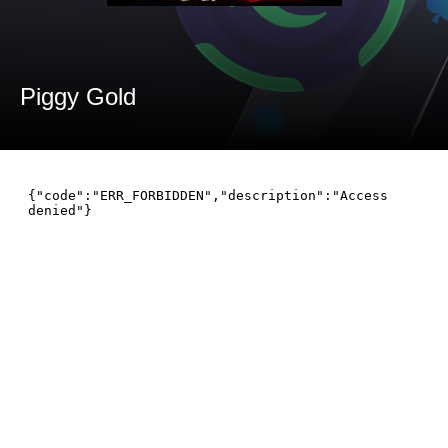
Piggy Gold