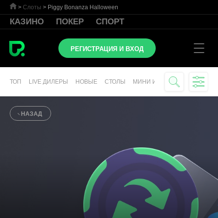
>
Слоты
>
Piggy Bonanza Halloween
КАЗИНО
ПОКЕР
СПОРТ
РЕГИСТРАЦИЯ И ВХОД
ТОП
LIVE ДИЛЕРЫ
НОВЫЕ
СТОЛЫ
МИНИ ИГРЫ
СЛОТЫ
ВИР
НАЗАД