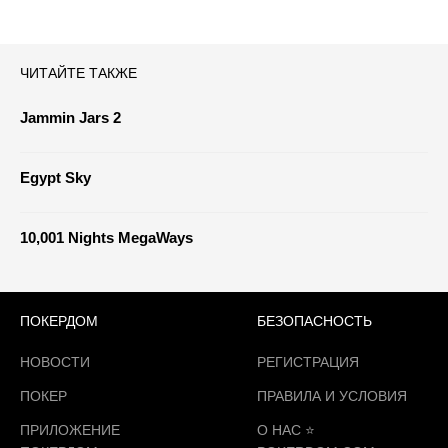
ЧИТАЙТЕ ТАКЖЕ
Jammin Jars 2
Egypt Sky
10,001 Nights MegaWays
ПОКЕРДОМ
БЕЗОПАСНОСТЬ
НОВОСТИ
РЕГИСТРАЦИЯ
ПОКЕР
ПРАВИЛА И УСЛОВИЯ
ПРИЛОЖЕНИЕ
О НАС ⭐️