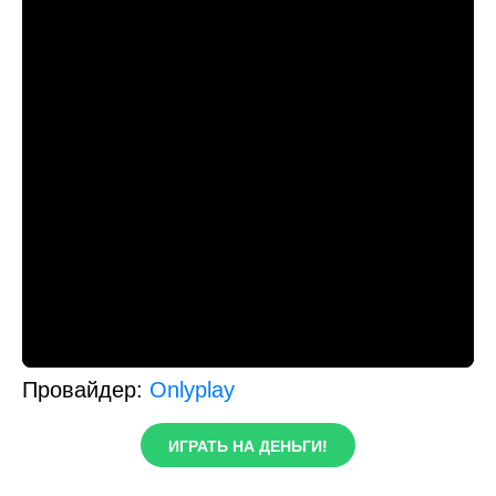
Провайдер:
Onlyplay
ИГРАТЬ НА ДЕНЬГИ!