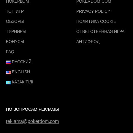
ПОКЕРДОМ
POKERDOM.COM
ТОП ИГР
PRIVACY POLICY
ОБЗОРЫ
ПОЛИТИКА COOKIE
ТУРНИРЫ
ОТВЕТСТВЕННАЯ ИГРА
БОНУСЫ
АНТИФРОД
FAQ
РУССКИЙ
ENGLISH
ҚАЗАҚ ТІЛІ
ПО ВОПРОСАМ РЕКЛАМЫ
reklama@pokerdom.com