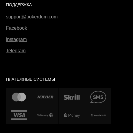
ПОДДЕРЖКА
support@pokerdom.com
Facebook
Instagram
Telegram
ПЛАТЕЖНЫЕ СИСТЕМЫ