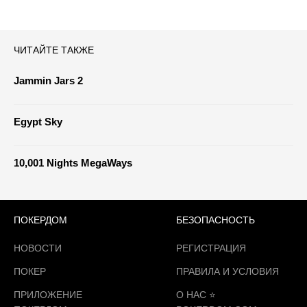
ЧИТАЙТЕ ТАКЖЕ
Jammin Jars 2
Egypt Sky
10,001 Nights MegaWays
ПОКЕРДОМ
БЕЗОПАСНОСТЬ
НОВОСТИ
РЕГИСТРАЦИЯ
ПОКЕР
ПРАВИЛА И УСЛОВИЯ
ПРИЛОЖЕНИЕ
О НАС ⭐️