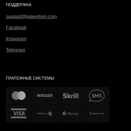
ПОДДЕРЖКА
support@pokerdom.com
Facebook
Instagram
Telegram
ПЛАТЕЖНЫЕ СИСТЕМЫ