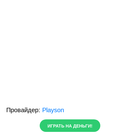
Провайдер:
Playson
ИГРАТЬ НА ДЕНЬГИ!