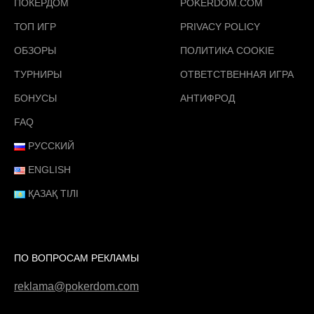
ПОКЕРДОМ
POKERDOM.COM
ТОП ИГР
PRIVACY POLICY
ОБЗОРЫ
ПОЛИТИКА COOKIE
ТУРНИРЫ
ОТВЕТСТВЕННАЯ ИГРА
БОНУСЫ
АНТИФРОД
FAQ
РУССКИЙ
ENGLISH
ҚАЗАҚ ТІЛІ
ПО ВОПРОСАМ РЕКЛАМЫ
reklama@pokerdom.com