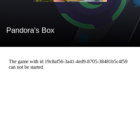
Pandora’s Box