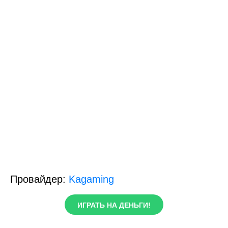
Провайдер:
Kagaming
ИГРАТЬ НА ДЕНЬГИ!