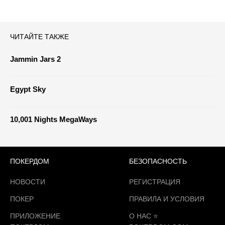
ЧИТАЙТЕ ТАКЖЕ
Jammin Jars 2
Egypt Sky
10,001 Nights MegaWays
ПОКЕРДОМ
БЕЗОПАСНОСТЬ
НОВОСТИ
РЕГИСТРАЦИЯ
ПОКЕР
ПРАВИЛА И УСЛОВИЯ
ПРИЛОЖЕНИЕ
О НАС ⭐️