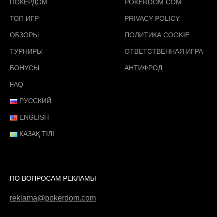
ПОКЕРДОМ
POKERDOM.COM
ТОП ИГР
PRIVACY POLICY
ОБЗОРЫ
ПОЛИТИКА COOKIE
ТУРНИРЫ
ОТВЕТСТВЕННАЯ ИГРА
БОНУСЫ
АНТИФРОД
FAQ
РУССКИЙ
ENGLISH
ҚАЗАҚ ТІЛІ
ПО ВОПРОСАМ РЕКЛАМЫ
reklama@pokerdom.com