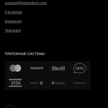
support@pokerdom.com
Facebook
Instagram
Telegram
ПЛАТЕЖНЫЕ СИСТЕМЫ