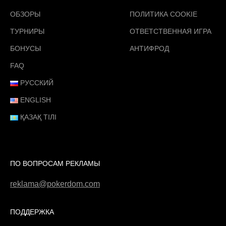
ОБЗОРЫ
ПОЛИТИКА COOKIE
ТУРНИРЫ
ОТВЕТСТВЕННАЯ ИГРА
БОНУСЫ
АНТИФРОД
FAQ
РУССКИЙ
ENGLISH
ҚАЗАҚ ТІЛІ
ПО ВОПРОСАМ РЕКЛАМЫ
reklama@pokerdom.com
ПОДДЕРЖКА