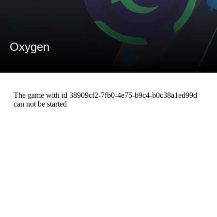
Oxygen