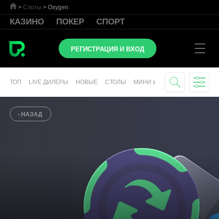
>
Слоты
>
Oxygen
КАЗИНО
ПОКЕР
СПОРТ
РЕГИСТРАЦИЯ И ВХОД
ТОП
LIVE ДИЛЕРЫ
НОВЫЕ
СТОЛЫ
МИНИ ИГРЫ
СЛОТЫ
ВИР
НАЗАД