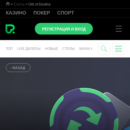
>
Слоты
>
Orb of Destiny
КАЗИНО
ПОКЕР
СПОРТ
РЕГИСТРАЦИЯ И ВХОД
ТОП
LIVE ДИЛЕРЫ
НОВЫЕ
СТОЛЫ
МИНИ ИГРЫ
СЛОТЫ
ВИР
НАЗАД