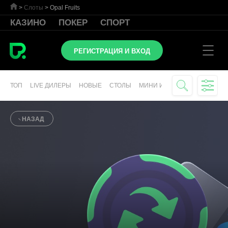
>
Слоты
>
Opal Fruits
КАЗИНО
ПОКЕР
СПОРТ
РЕГИСТРАЦИЯ И ВХОД
ТОП
LIVE ДИЛЕРЫ
НОВЫЕ
СТОЛЫ
МИНИ ИГРЫ
СЛОТЫ
ВИР
НАЗАД